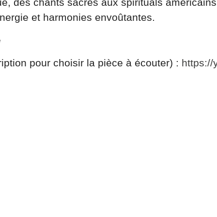
que, des chants sacrés aux spirituals américains
énergie et harmonies envoûtantes.
e
ription pour choisir la pièce à écouter) :
https: