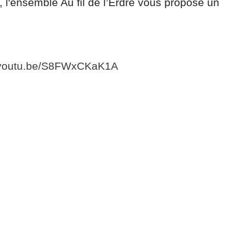
, l'ensemble Au fil de l’Erdre vous propose un
//youtu.be/S8FWxCKaK1A